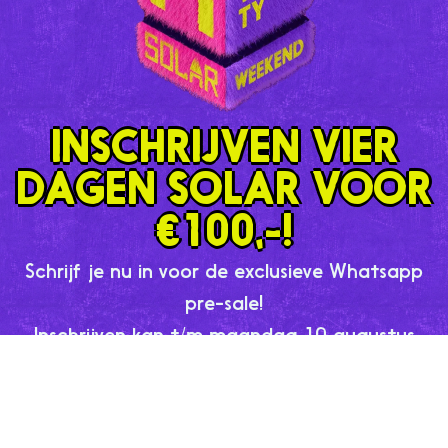
INSCHRIJVEN VIER
DAGEN SOLAR VOOR
€100,-!
Schrijf je nu in voor de exclusieve Whatsapp
pre-sale!
Inschrijven kan t/m maandag 10 augustus
23:59 uur.
SCHRIJF JE HIER IN VOOR DE
EXCLUSIEVE PRE-SALE